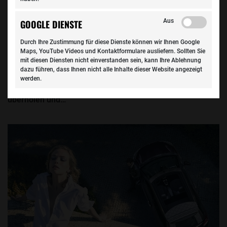
Aus
GOOGLE DIENSTE
Service & Sicherheit
Durch Ihre Zustimmung für diese Dienste können wir Ihnen Google
Maps, YouTube Videos und Kontaktformulare ausliefern. Sollten Sie
Handy-Verbot im Auto: Lücke beim Mobiltelefonieren
mit diesen Diensten nicht einverstanden sein, kann Ihre Ablehnung
dazu führen, dass Ihnen nicht alle Inhalte dieser Website angezeigt
Kennen Sie das? Vor Ihnen schleicht ein Fahrzeug,
werden.
schlingert und schert sogar unkontrolliert aus. Sie
überholen und…