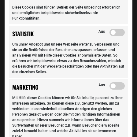
Diese Cookies sind für den Betrieb der Seite unbedingt erforderlich
und ermöglichen beispielsweise sicherheitsrelevante
Funktionalitäten.
Service
Aus
STATISTIK
Reifenwechsel: Autoreifen werden teurer
Um unser Angebot und unsere Webseite weiter zu verbessern und
Alte Autofahrer-Regel: Winter oder Frühling kommen
sie an die Bedürfnisse der Besucher anzupassen, erfassen und
immer überraschend. Gleiches gilt für den Reifenwechsel!
analysieren wir mit Hilfe dieser Cookies anonymisierte Daten. So
erfahren wir beispielsweise etwas zu den Besucherzahlen, wie sich
Damit nicht…
die Besucher mit der Webseite beschäftigen oder Ihre Aktivitäten auf
den einzelnen Seiten.
Aus
MARKETING
Mit Hilfe dieser Cookies können wir für Sie Inhalte, passend zu Ihren
Interessen anzeigen. So können diese z.B. genutzt werden, um zu
verhindern, dass wiederholt dieselben Anzeigen den gleichen
Personen gezeigt werden oder Sie mit den richtigen Informationen
anzusprechen. Hierzu sammeln wir Informationen über das
Surfverhalten unserer Besucher, z.B. wann Besucher die Webseite
zuletzt besucht haben und welche Aktivitäten sie unternommen
haben.