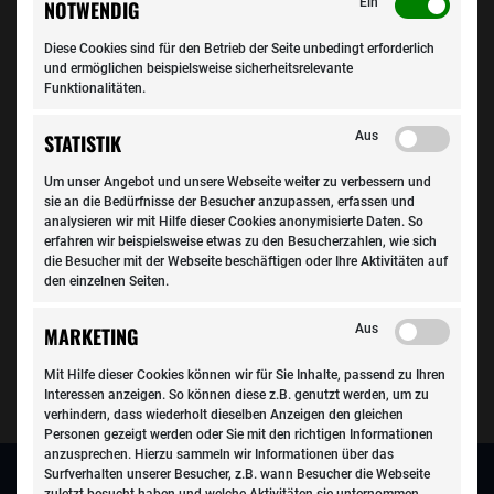
Ein
NOTWENDIG
Mit dem Neuwagen in die freie Werkstatt zur Inspektion?
Diese Cookies sind für den Betrieb der Seite unbedingt erforderlich
Kein Problem, denn die Wahl der Werkstatt steht Ihnen
und ermöglichen beispielsweise sicherheitsrelevante
Funktionalitäten.
frei. Die PROFISERVICE WERKSTÄTTEN führen die
Inspektion am Fahrzeug nach Herstellervorgabe durch,
Aus
STATISTIK
d.h. für Sie : kein Verlust der Garantieleistung und
Sachmangelhaftung. Ihre Herstellergarantie bleibt
Um unser Angebot und unsere Webseite weiter zu verbessern und
komplett erhalten. Wir erfüllen die Voraussetzungen der
sie an die Bedürfnisse der Besucher anzupassen, erfassen und
analysieren wir mit Hilfe dieser Cookies anonymisierte Daten. So
GVO 461/2010. Dies bedeutet die Befähigung zur
erfahren wir beispielsweise etwas zu den Besucherzahlen, wie sich
Autowartung und -reparatur inklusive Erhalt der
die Besucher mit der Webseite beschäftigen oder Ihre Aktivitäten auf
Herstellergarantie.
den einzelnen Seiten.
Alle Marken. Alle Modelle. Alle Baujahre.
Aus
MARKETING
Mit Hilfe dieser Cookies können wir für Sie Inhalte, passend zu Ihren
Interessen anzeigen. So können diese z.B. genutzt werden, um zu
verhindern, dass wiederholt dieselben Anzeigen den gleichen
Personen gezeigt werden oder Sie mit den richtigen Informationen
anzusprechen. Hierzu sammeln wir Informationen über das
Surfverhalten unserer Besucher, z.B. wann Besucher die Webseite