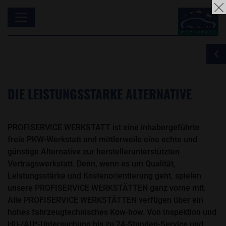
DIE LEISTUNGSSTARKE ALTERNATIVE
PROFISERVICE WERKSTATT ist eine inhabergeführte
freie PKW-Werkstatt und mittlerweile eine echte und
günstige Alternative zur herstellerunterstützten
Vertragswerkstatt. Denn, wenn es um Qualität,
Leistungsstärke und Kostenorientierung geht, spielen
unsere PROFISERVICE WERKSTÄTTEN ganz vorne mit.
Alle PROFISERVICE WERKSTÄTTEN verfügen über ein
hohes fahrzeugtechnisches Kow-how. Von Inspektion und
HU-/AU*-Untersuchung bis zu 24-Stunden-Service und