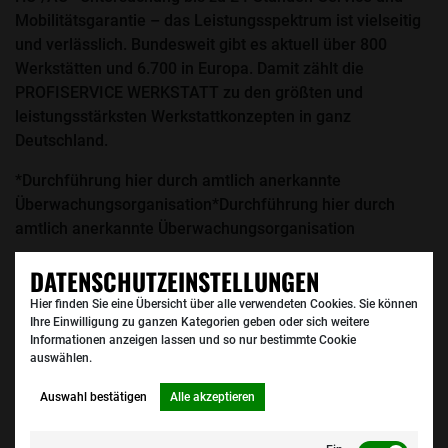
Mobilitätsgarantie – das Leistungsspektrum ist vielseitig
und verlässlich. Bundesweit gibt es aktuell über 800
Werkstätten und 6.700 in Europa. Damit zählt die
PROFISERVICE WERKSTATT zu den größten und
leistungsstärksten Werkstattkonzepten in ganz
Deutschland.
*Durchführung hier durch amtlich anerkannte
Überwachungsorganisation*Durchführung hier durch
amtlich anerkannte Überwachungsorganisation
DATENSCHUTZEINSTELLUNGEN
Hier finden Sie eine Übersicht über alle verwendeten Cookies. Sie können
Ihre Einwilligung zu ganzen Kategorien geben oder sich weitere
Informationen anzeigen lassen und so nur bestimmte Cookie
auswählen.
Auswahl bestätigen
Alle akzeptieren
INSPEKTION NACH HERSTELLERVORGABE