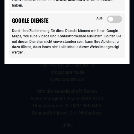
zuletzt besucht haben und welche Aktivitäten sie unternommen
haben.
Aus
GOOGLE DIENSTE
Kontakt
COPARTS Autoteile GmbH
Durch Ihre Zustimmung für diese Dienste können wir Ihnen Google
Maps, YouTube Videos und Kontaktformulare ausliefern. Sollten Sie
Ruhrallee 311
mit diesen Diensten nicht einverstanden sein, kann Ihre Ablehnung
D-45136 Essen
dazu führen, dass Ihnen nicht alle Inhalte dieser Website angezeigt
werden.
Telefon
+49 (0) 201 31940-0
Fax +49 (0) 201 31940-10
info@coparts.de
www.coparts.de
Sitz der Gesellschaft: Essen
Handelsregister: Essen HRB 8730
Umsatzsteuer-ID: DE119660453
Geschäftsführer: Dirk Wittenberg
Links