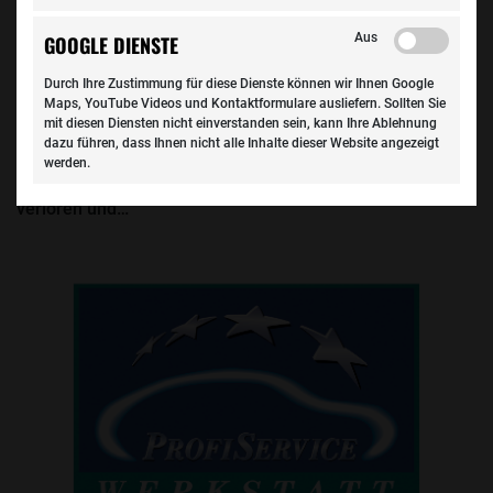
Aus
GOOGLE DIENSTE
Auto & Kosten
Durch Ihre Zustimmung für diese Dienste können wir Ihnen Google
Maps, YouTube Videos und Kontaktformulare ausliefern. Sollten Sie
Ford Fiesta: Kölner Knirps ganz groß
mit diesen Diensten nicht einverstanden sein, kann Ihre Ablehnung
dazu führen, dass Ihnen nicht alle Inhalte dieser Website angezeigt
Frisch, frech, Fiesta – selbst nach 41 Jahren hat Fords
werden.
flotter City-Floh nichts von seiner Anziehungskraft
verloren und…