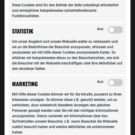
Diese Cookies sind für den Betrieb der Seite unbedingt erforderlich
und ermöglichen beispielsweise sicherheitsrelevante
Funktionalitäten.
Auto & Kosten
Aus
STATISTIK
Volvo XC60: Der Schwede mit dem schlauen Blick
Um unser Angebot und unsere Webseite weiter zu verbessern und
Vorhang auf für den neuen Volvo XC60. Die vor neun
sie an die Bedürfnisse der Besucher anzupassen, erfassen und
Jahren eingeführte Erstausgabe wurde weltweit fast eine
analysieren wir mit Hilfe dieser Cookies anonymisierte Daten. So
erfahren wir beispielsweise etwas zu den Besucherzahlen, wie sich
Millionen Mal…
die Besucher mit der Webseite beschäftigen oder Ihre Aktivitäten auf
den einzelnen Seiten.
Aus
MARKETING
Mit Hilfe dieser Cookies können wir für Sie Inhalte, passend zu Ihren
Interessen anzeigen. So können diese z.B. genutzt werden, um zu
verhindern, dass wiederholt dieselben Anzeigen den gleichen
Personen gezeigt werden oder Sie mit den richtigen Informationen
anzusprechen. Hierzu sammeln wir Informationen über das
Surfverhalten unserer Besucher, z.B. wann Besucher die Webseite
zuletzt besucht haben und welche Aktivitäten sie unternommen
haben.