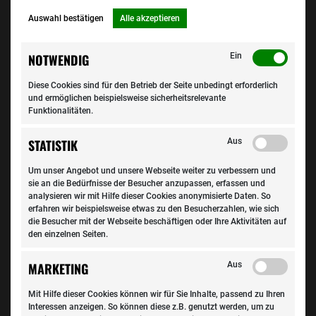
Auswahl bestätigen
Alle akzeptieren
Ein
NOTWENDIG
Diese Cookies sind für den Betrieb der Seite unbedingt erforderlich
und ermöglichen beispielsweise sicherheitsrelevante
Funktionalitäten.
Aus
STATISTIK
Um unser Angebot und unsere Webseite weiter zu verbessern und
sie an die Bedürfnisse der Besucher anzupassen, erfassen und
analysieren wir mit Hilfe dieser Cookies anonymisierte Daten. So
Auto & Kosten
erfahren wir beispielsweise etwas zu den Besucherzahlen, wie sich
Hagelunwetter: So schützen Autofahrer ihr Fahrzeug vor
die Besucher mit der Webseite beschäftigen oder Ihre Aktivitäten auf
Schäden
den einzelnen Seiten.
Vorsicht, Hagel! In weiten Teilen Deutschlands haben
Aus
MARKETING
schwere Gewitter mit teils golfballgroßen Hagelkörner
Dächer…
Mit Hilfe dieser Cookies können wir für Sie Inhalte, passend zu Ihren
Interessen anzeigen. So können diese z.B. genutzt werden, um zu