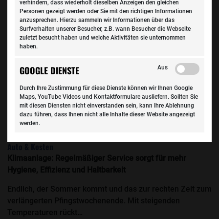
verhindern, dass wiederholt dieselben Anzeigen den gleichen
Personen gezeigt werden oder Sie mit den richtigen Informationen
anzusprechen. Hierzu sammeln wir Informationen über das
Surfverhalten unserer Besucher, z.B. wann Besucher die Webseite
zuletzt besucht haben und welche Aktivitäten sie unternommen
haben.
Aus
GOOGLE DIENSTE
Durch Ihre Zustimmung für diese Dienste können wir Ihnen Google
Maps, YouTube Videos und Kontaktformulare ausliefern. Sollten Sie
mit diesen Diensten nicht einverstanden sein, kann Ihre Ablehnung
dazu führen, dass Ihnen nicht alle Inhalte dieser Website angezeigt
werden.
Auto & Kosten
Klimaanlage: Regelmäßiger Service sorgt für mehr
Hygiene, Effizienz und Haltbarkeit
Endlich, der Sommer kommt und das zur rechten Zeit zum
verlängerten Pfingstwochenende. Mit steigenden
Temperaturen rückt…