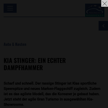
Auto & Kosten
KIA STINGER: EIN ECHTER
DAMPFHAMMER
Scharf und schnell. Der rassige Stinger ist Kias sportliche
Speerspitze und neues Marken-Flaggschiff zugleich. Zudem
ist es das agilste Modell, das die Koreaner je gebaut haben.
Jetzt steht der agile Gran Turismo in ausgewählten Kia-
Showrooms.