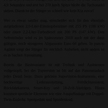
4,9 Sekunden und erst bei 270 km/h Spitze bleibt die Tachonadel
stehen. Damit ist der Stinger so schnell wie kein Kia zuvor!
Wer es etwas sanfter mag, entscheidet sich für den ebenfalls
aufgeladenen 2,0-Liter-Einstiegsbenziner mit 255 PS (188 kW)
oder einen 2,2-Liter-Turbodiesel mit 200 PS (147 kW). Den
Selbstzünder wird es im Spätsommer 2018 auch mit der dann
gültigen, noch strengeren Abgasnorm Euro 6d geben. In puncto
Agilität sorgt der Stinger für reichlich Aufsehen, nicht anders ist
es in Sachen Ausstattung.
Bereits die Basisvariante ist mit Technik und Assistenten
vollgestopft, bei der Topversion ist bis auf das Panoramadach
jedes Detail Serie. Dazu gehören Supervision-Instrumente, eine
hochwertige Lederausstattung, Fernlichtassistent,
Rückfahrkamera, Smart-Key und 18-Zoll-Alufelgen. Hinzu
kommen sportliche Elemente wie eine Auspuffanlage mit Doppel-
Twin-Endrohr, Sportpedale und Sportlenkrad.