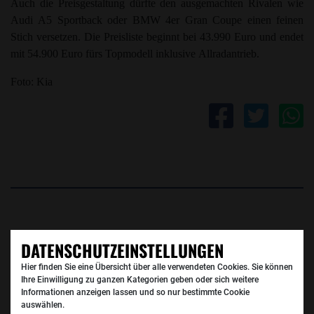
Auch die Preisgestaltung dürfte den ausgemachten Rivalen wie
Audi A5 Sportback oder BMW 4er Gran Coupe einen feinen
Stich versetzen. Die Preisliste beginnt bei 43.990 Euro und endet
mit 54.900 Euro fürs Topmodell inklusive Allradantrieb.
Foto: Kia
DATENSCHUTZEINSTELLUNGEN
DIESE ARTIKEL KÖNNTEN SIE
Hier finden Sie eine Übersicht über alle verwendeten Cookies. Sie können
INTERESSIEREN:
Ihre Einwilligung zu ganzen Kategorien geben oder sich weitere
Informationen anzeigen lassen und so nur bestimmte Cookie
auswählen.