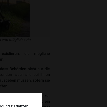
t wie möglich sein
xistieren, die mögliche
en.
, dass Behörden nicht nur die
sondern auch alle bei ihnen
ausgeben müssen, sofern sie
ffen.
e Aussage des Gerichts zur
ntscheidend sei nicht, ob ein
lligung zu ganzen