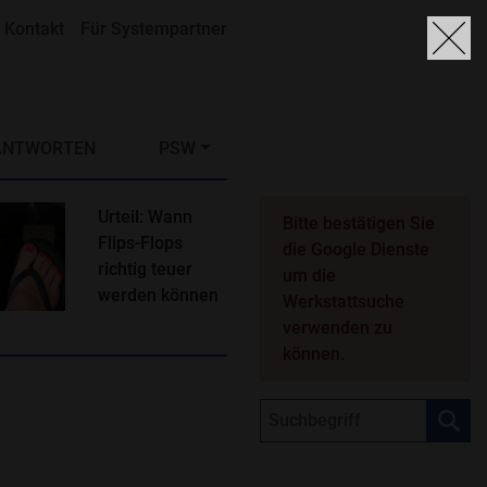
Kontakt
Für Systempartner
ANTWORTEN
PSW
Urteil: Wann
Bitte bestätigen Sie
Flips-Flops
die Google Dienste
richtig teuer
um die
werden können
Werkstattsuche
verwenden zu
können.