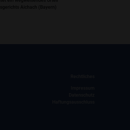
htet ein wegweisendes Urteil
sgerichts Aichach (Bayern)
Rechtliches
Impressum
Datenschutz
Haftungsausschluss