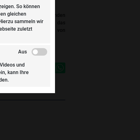
nzeigen. So können
den gleichen
ntrollen, wechselnden
 Hierzu sammeln wir
 geführten Verfahren ist das
bseite zuletzt
die Nachvollziehbarkeit von
et.
DAC
Aus
 Videos und
in, kann Ihre
den.