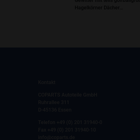
Gewitter mit teils golfballgr
Hagelkörner Dächer…
Kontakt
COPARTS Autoteile GmbH
Ruhrallee 311
D-45136 Essen
Telefon
+49 (0) 201 31940-0
Fax +49 (0) 201 31940-10
info@coparts.de