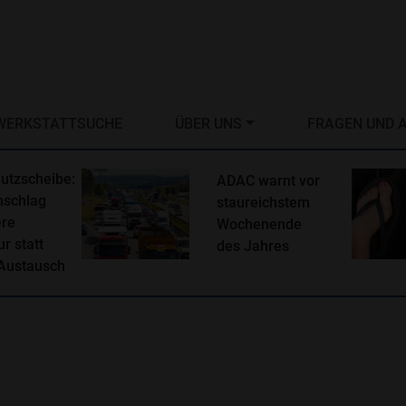
WERKSTATTSUCHE
ÜBER UNS
FRAGEN UND 
utzscheibe:
ADAC warnt vor
nschlag
staureichstem
ere
Wochenende
r statt
des Jahres
Austausch