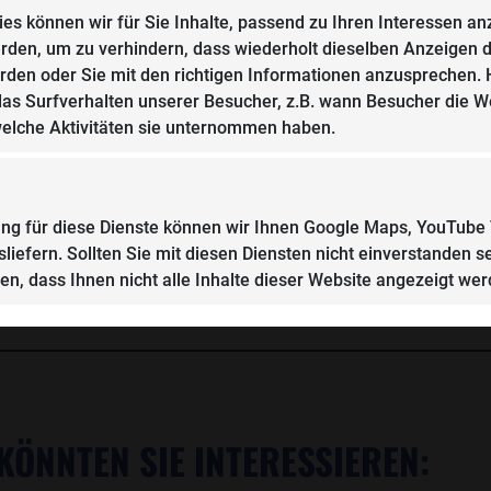
zu gestalten.
kies können wir für Sie Inhalte, passend zu Ihren Interessen a
eressant, weil in Deutschland
erden, um zu verhindern, dass wiederholt dieselben Anzeigen 
Verkehrsrecht oft auf
Gerade bei mobilen Ko
rden oder Sie mit den richtigen Informationen anzusprechen.
ren beruhen.
Zuständigkeiten und digital
as Surfverhalten unserer Besucher, z.B. wann Besucher die We
ein wichtiger Punkt, weil 
 Akteneinsicht besondere
elche Aktivitäten sie unternommen haben.
Messungen sonst schnell leid
e müssen nachvollziehen
 ordnungsgemäß eingesetzt
Quelle: openJur.de, Foto: A
 Messpersonals dokumentiert
ng für diese Dienste können wir Ihnen Google Maps, YouTube
liefern. Sollten Sie mit diesen Diensten nicht einverstanden se
n, dass Ihnen nicht alle Inhalte dieser Website angezeigt wer
 KÖNNTEN SIE INTERESSIEREN: