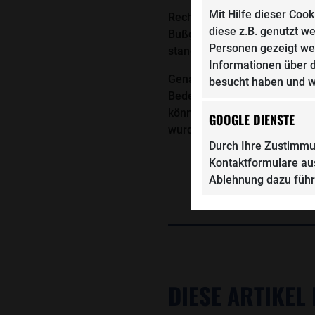
Mit Hilfe dieser Coo
Rechtlich ist das deshalb int
diese z.B. genutzt w
Bußgeldverfahren im 
Personen gezeigt we
standardisierten Messverfah
Informationen über d
Genau deshalb kommt der
besucht haben und w
Bedeutung zu. Betroffen
können, ob das Messgerät
GOOGLE DIENSTE
wurde, ob die Schulung des
Durch Ihre Zustimmu
Kontaktformulare aus
Ablehnung dazu führe
DIESE ARTIKEL