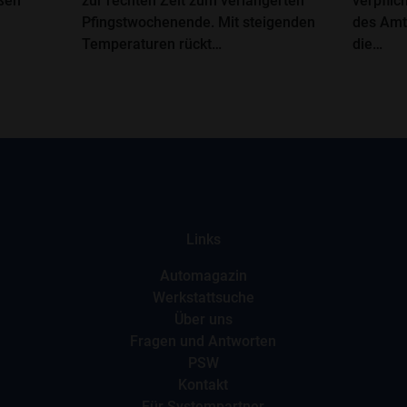
oßen
zur rechten Zeit zum verlängerten
verpflic
Pfingstwochenende. Mit steigenden
des Amt
Temperaturen rückt…
die…
Links
Automagazin
Werkstattsuche
Über uns
Fragen und Antworten
PSW
Kontakt
Für Systempartner