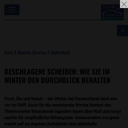
Auto & Kosten
Service & Sicherheit
BESCHLAGENE SCHEIBEN: WIE SIE IM
WINTER DEN DURCHBLICK BEHALTEN
Frost, Eis und Nebel – der Winter hat Deutschland nach wie
vor im Griff. Auch für die anstehende Woche klettert das
Thermometer hierzulande tagsüber kaum über Null und sorgt
nachts für empfindliche Minusgrade. Insbesondere morgens
wartet auf so machen Autofahrer eine bitterkalte