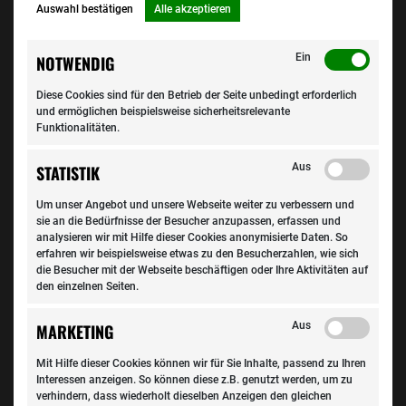
Auswahl bestätigen
Alle akzeptieren
Eine regelmäßige Reinigung der Innenseiten mit
Glasreiniger oder speziellen Anti-Beschlag-Sprays
verringert die Neigung zur Kondenswasserbildung
Ein
NOTWENDIG
spürbar. Mikrofasertücher helfen, feuchte Scheiben rasch
Diese Cookies sind für den Betrieb der Seite unbedingt erforderlich
abzuwischen, ohne Schlieren zu hinterlassen, was gerade
und ermöglichen beispielsweise sicherheitsrelevante
in dunklen Januarabenden mit Gegenverkehr und nasser
Funktionalitäten.
Fahrbahn Blendungen reduziert. ​
Aus
STATISTIK
Wenn Scheiben trotz aller Vorsicht immer wieder
beschlagen oder es im Auto muffig riecht, steckt die
Um unser Angebot und unsere Webseite weiter zu verbessern und
Ursache nicht selten im Fahrzeug selbst. Defekte Tür‑,
sie an die Bedürfnisse der Besucher anzupassen, erfassen und
analysieren wir mit Hilfe dieser Cookies anonymisierte Daten. So
Fenster- oder Kofferraumdichtungen lassen Wasser
erfahren wir beispielsweise etwas zu den Besucherzahlen, wie sich
eindringen, verstopfte Wasserabläufe im Wasserkasten
die Besucher mit der Webseite beschäftigen oder Ihre Aktivitäten auf
können Regen- oder Schmelzwasser stauen, das sich
den einzelnen Seiten.
seinen Weg in den Innenraum sucht.
Aus
MARKETING
Solche Leckagen sind oft mit bloßem Auge schwer zu
Mit Hilfe dieser Cookies können wir für Sie Inhalte, passend zu Ihren
finden und werden im Winter zusätzlich begünstigt.
Interessen anzeigen. So können diese z.B. genutzt werden, um zu
Fachleute raten dann zu einem Besuch in der
verhindern, dass wiederholt dieselben Anzeigen den gleichen