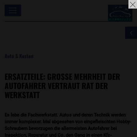
Auto & Kosten
ERSATZTEILE: GROSSE MEHRHEIT DER A
UTOFAHRER VERTRAUT RAT DER W
ERKSTATT
Es lebe die Fachwerkstatt. Autos und deren Technik werden
immer komplexer. Mal abgesehen von eingefleischten Hobby-
Schraubern bevorzugen die allermeisten Autofahrer bei
Inspektion, Reparatur und Co. den Gang in einen Kfz-