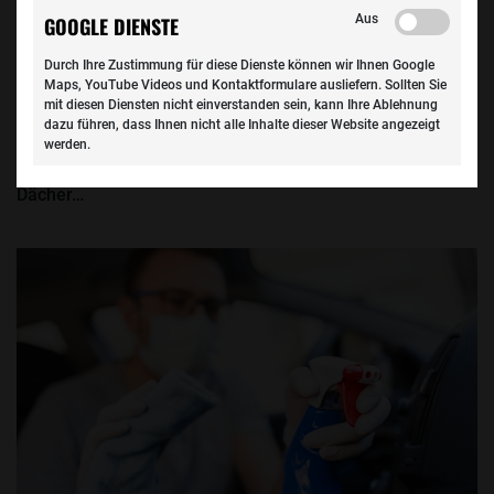
Aus
GOOGLE DIENSTE
Auto & Kosten
Durch Ihre Zustimmung für diese Dienste können wir Ihnen Google
Hagelunwetter: So schützen Autofahrer ihr Fahrzeug vor
Maps, YouTube Videos und Kontaktformulare ausliefern. Sollten Sie
Schäden
mit diesen Diensten nicht einverstanden sein, kann Ihre Ablehnung
dazu führen, dass Ihnen nicht alle Inhalte dieser Website angezeigt
Vorsicht, Hagel! In weiten Teilen Deutschlands haben
werden.
schwere Gewitter mit teils golfballgroßen Hagelkörner
Dächer…