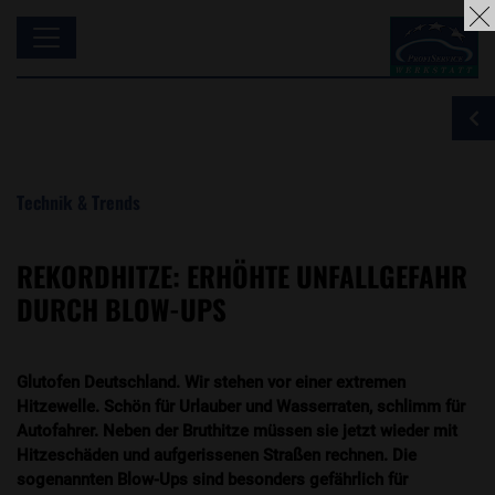
Technik & Trends
REKORDHITZE: ERHÖHTE UNFALLGEFAHR
DURCH BLOW-UPS
Glutofen Deutschland. Wir stehen vor einer extremen
Hitzewelle. Schön für Urlauber und Wasserraten, schlimm für
Autofahrer. Neben der Bruthitze müssen sie jetzt wieder mit
Hitzeschäden und aufgerissenen Straßen rechnen. Die
sogenannten Blow-Ups sind besonders gefährlich für