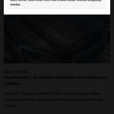
dazu führen, dass Ihnen nicht alle Inhalte dieser Website angezeigt
werden.
Auto & Kosten
Hagelunwetter: So schützen Autofahrer ihr Fahrzeug vor
Schäden
Vorsicht, Hagel! In weiten Teilen Deutschlands haben
schwere Gewitter mit teils golfballgroßen Hagelkörner
Dächer…