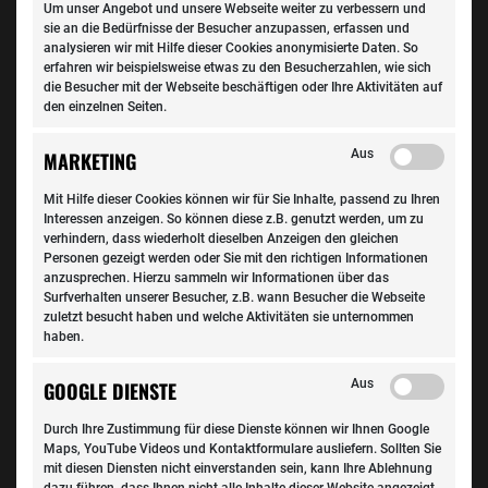
Um unser Angebot und unsere Webseite weiter zu verbessern und
sie an die Bedürfnisse der Besucher anzupassen, erfassen und
analysieren wir mit Hilfe dieser Cookies anonymisierte Daten. So
erfahren wir beispielsweise etwas zu den Besucherzahlen, wie sich
die Besucher mit der Webseite beschäftigen oder Ihre Aktivitäten auf
den einzelnen Seiten.
Aus
MARKETING
Mit Hilfe dieser Cookies können wir für Sie Inhalte, passend zu Ihren
Interessen anzeigen. So können diese z.B. genutzt werden, um zu
verhindern, dass wiederholt dieselben Anzeigen den gleichen
Personen gezeigt werden oder Sie mit den richtigen Informationen
anzusprechen. Hierzu sammeln wir Informationen über das
Auto & Kosten
Surfverhalten unserer Besucher, z.B. wann Besucher die Webseite
Windschutzscheibe: Bei Steinschlag günstigere Reparatur
zuletzt besucht haben und welche Aktivitäten sie unternommen
statt teurem Austausch
haben.
Ein Steinschlag, ein Riss, ein kurzer Schreckmoment auf
Aus
GOOGLE DIENSTE
der Autobahn – Schäden an der Windschutzscheibe
Durch Ihre Zustimmung für diese Dienste können wir Ihnen Google
gehören zu den…
Maps, YouTube Videos und Kontaktformulare ausliefern. Sollten Sie
mit diesen Diensten nicht einverstanden sein, kann Ihre Ablehnung