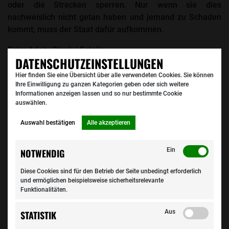
oder die Strecken sperren. Nur wenn sie dies
nachweislich nicht getan haben und jemand zu Schaden
kommt, muss der Staat dafür aufkommen.
Foto: AdobeStock / Fotolia
DATENSCHUTZEINSTELLUNGEN
Hier finden Sie eine Übersicht über alle verwendeten Cookies. Sie können
Ihre Einwilligung zu ganzen Kategorien geben oder sich weitere
Informationen anzeigen lassen und so nur bestimmte Cookie
auswählen.
Auswahl bestätigen
Alle akzeptieren
Ein
NOTWENDIG
DIESE ARTIKEL KÖNNTEN SIE
Diese Cookies sind für den Betrieb der Seite unbedingt erforderlich
und ermöglichen beispielsweise sicherheitsrelevante
INTERESSIEREN:
Funktionalitäten.
Aus
STATISTIK